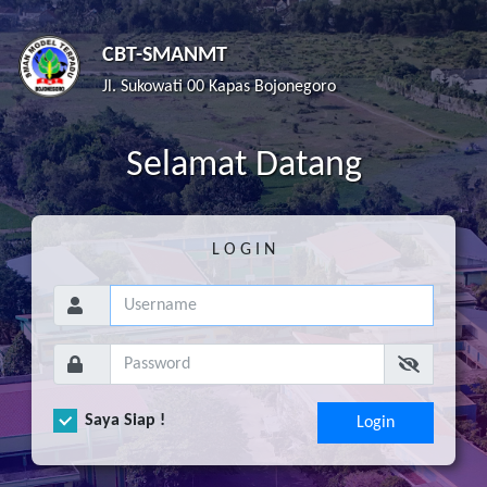
CBT-SMANMT
Jl. Sukowati 00 Kapas Bojonegoro
S
elamat
D
atang
L O G I N
Saya Siap !